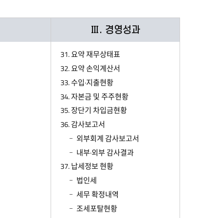
Ⅲ. 경영성과
31. 요약 재무상태표
32. 요약 손익계산서
33. 수입·지출현황
34. 자본금 및 주주현황
35. 장단기 차입금현황
36. 감사보고서
외부회계 감사보고서
내부·외부 감사결과
37. 납세정보 현황
법인세
세무 확정내역
조세포탈현황