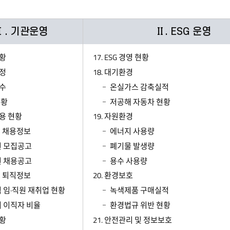
Ⅰ. 기관운영
Ⅱ. ESG 운영
현황
17. ESG 경영 현황
규정
18. 대기환경
원수
온실가스 감축실적
현황
저공해 자동차 현황
채용 현황
19. 자원환경
직원 채용정보
에너지 사용량
 모집공고
폐기물 발생량
 채용공고
용수 사용량
직원 퇴직정보
20. 환경보호
 임·직원 재취업 현황
녹색제품 구매실적
 이직자 비율
환경법규 위반 현황
현황
21. 안전관리 및 정보보호