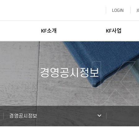
LOGIN
J
KF소개
KF사업
이사장소개
한국학
일반현황
글로벌네트워킹
경영공시정보
윤리·인권경영
문화교류
신고센터
KF 글로벌 센터
기부참여
한-중앙아협력포럼사무국
찾아오시는길
KF 아세안문화원
경영공시정보