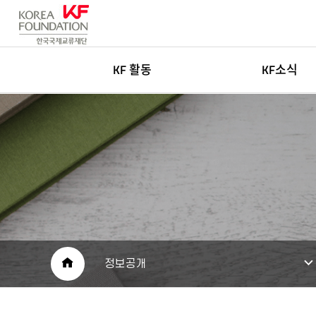
KF 활동
KF소식
한국학
새소식
글로벌네트워킹
고객센터
아츠&미디어
인재채용
국민공공외교
보도자료
재단소개자료
공공외교 자료
HOME
정보공개