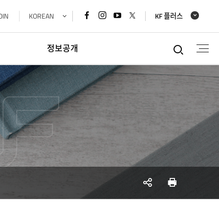
페이스북
인스타그램
유튜브
x
OIN
KOREAN
KF 플러스
바로가기
바로가기
바로가기
바로가기
통합검
정보공개
정보공개
경영공시정보
재정정보공개
공공데이터개방
데이터기반행정
사업실명제
SNS
인쇄
공유