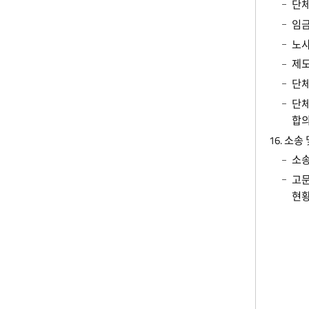
단체
임금
노
제도
단체
단체
합
16. 소
소송
고문
현