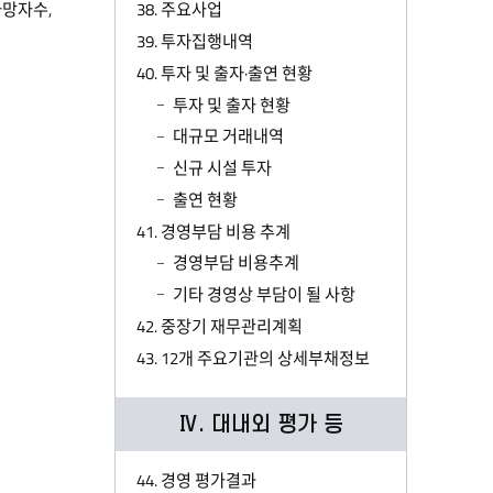
망자수,
38. 주요사업
39. 투자집행내역
40. 투자 및 출자·출연 현황
투자 및 출자 현황
대규모 거래내역
신규 시설 투자
출연 현황
41. 경영부담 비용 추계
경영부담 비용추계
기타 경영상 부담이 될 사항
42. 중장기 재무관리계획
43. 12개 주요기관의 상세부채정보
Ⅳ. 대내외 평가 등
44. 경영 평가결과