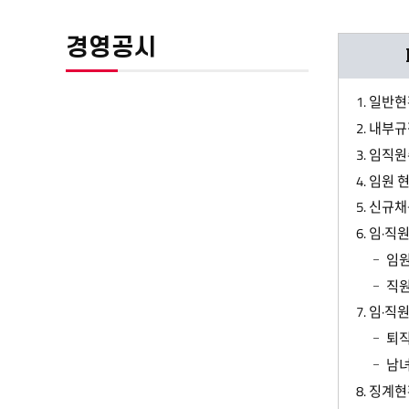
경영공시
1. 일반
2. 내부
3. 임직
4. 임원 
5. 신규
6. 임·
임원
직원
7. 임·
퇴직
남녀
8. 징계