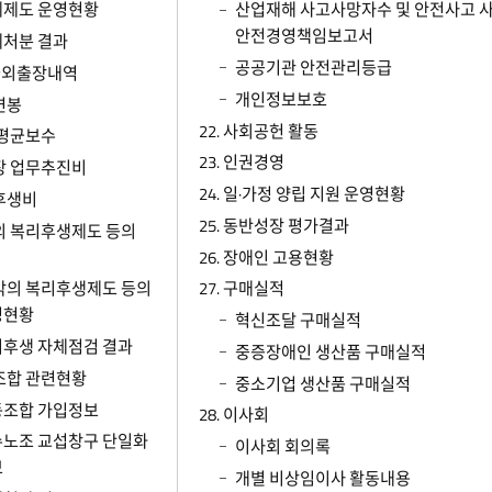
계제도 운영현황
산업재해 사고사망자수 및 안전사고 사
안전경영책임보고서
처분 결과
공공기관 안전관리등급
 국외출장내역
개인정보보호
연봉
22. 사회공헌 활동
원 평균보수
23. 인권경영
관장 업무추진비
24. 일·가정 양립 지원 운영현황
리후생비
25. 동반성장 평가결과
밖의 복리후생제도 등의
26. 장애인 고용현황
밖의 복리후생제도 등의
27. 구매실적
영현황
혁신조달 구매실적
후생 자체점검 결과
중증장애인 생산품 구매실적
동조합 관련현황
중소기업 생산품 구매실적
동조합 가입정보
28. 이사회
노조 교섭창구 단일화
이사회 회의록
보
개별 비상임이사 활동내용