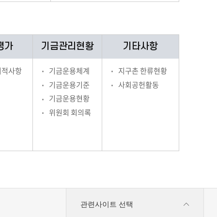
평가
기금관리현황
기타사항
지적사항
기금운용체계
지구촌 한류현황
기금운용기준
사회공헌활동
기금운용현황
위원회 회의록
관련사이트 선택