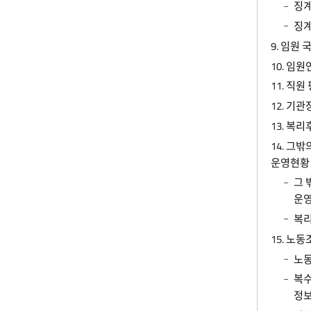
징
징계
9. 임원
10. 임원
11. 직
12. 기
13. 복
14. 그
운영현황
그 
운
복리
15. 노
노
복수
정