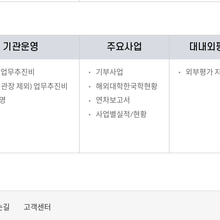
기관운영
주요사업
대내외
 업무추진비
기부사업
외부평가 
기관장 제외) 업무추진비
해외대학한국학현황
영
연차보고서
사업별실적/현황
는길
고객센터